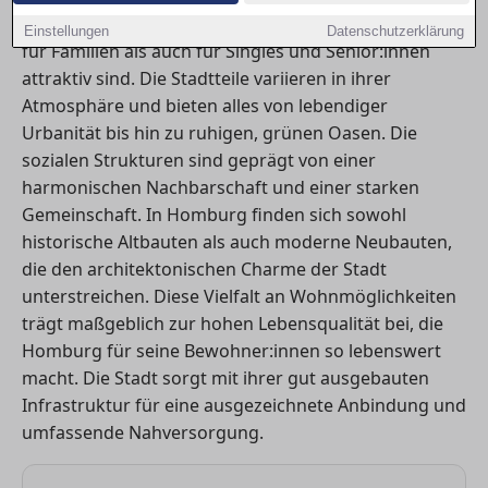
urbanen und naturnahen Stadtteilen aus, die sowohl
Einstellungen
Datenschutzerklärung
für Familien als auch für Singles und Senior:innen
attraktiv sind. Die Stadtteile variieren in ihrer
Atmosphäre und bieten alles von lebendiger
Urbanität bis hin zu ruhigen, grünen Oasen. Die
sozialen Strukturen sind geprägt von einer
harmonischen Nachbarschaft und einer starken
Gemeinschaft. In Homburg finden sich sowohl
historische Altbauten als auch moderne Neubauten,
die den architektonischen Charme der Stadt
unterstreichen. Diese Vielfalt an Wohnmöglichkeiten
trägt maßgeblich zur hohen Lebensqualität bei, die
Homburg für seine Bewohner:innen so lebenswert
macht. Die Stadt sorgt mit ihrer gut ausgebauten
Infrastruktur für eine ausgezeichnete Anbindung und
umfassende Nahversorgung.