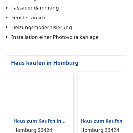
Fassadendämmung
Fenstertausch
Heizungsmodernisierung
Installation einer Photovoltaikanlage
Haus kaufen in Homburg
Haus zum Kaufen in
Haus zum Kaufen in
Homburg 249.000 € 107
Homburg 249.000 € 11
Homburg 66424
Homburg 66424