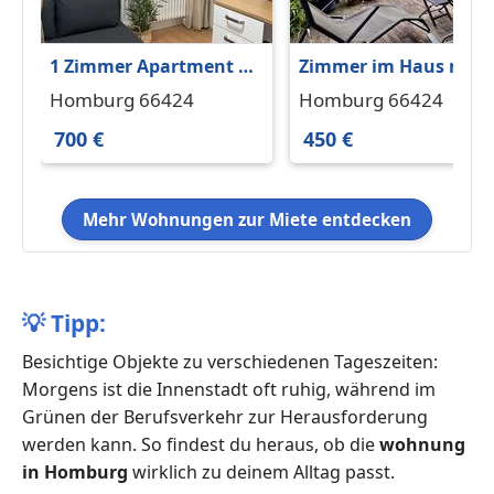
1 Zimmer Apartment zu
Zimmer im Haus mit
vermieten
großem Garten – 5
Homburg 66424
Homburg 66424
Minuten zur Uniklinik
700 €
450 €
Mehr Wohnungen zur Miete entdecken
💡
Tipp:
Besichtige Objekte zu verschiedenen Tageszeiten:
Morgens ist die Innenstadt oft ruhig, während im
Grünen der Berufsverkehr zur Herausforderung
werden kann. So findest du heraus, ob die
wohnung
in Homburg
wirklich zu deinem Alltag passt.