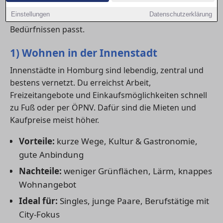
Wohnung mieten
oder ein
Haus kaufen
möchte,
Einstellungen
Datenschutzerklärung
sollte genau abwägen, was zu den eigenen
Bedürfnissen passt.
1) Wohnen in der Innenstadt
Innenstädte in Homburg sind lebendig, zentral und
bestens vernetzt. Du erreichst Arbeit,
Freizeitangebote und Einkaufsmöglichkeiten schnell
zu Fuß oder per ÖPNV. Dafür sind die Mieten und
Kaufpreise meist höher.
Vorteile:
kurze Wege, Kultur & Gastronomie,
gute Anbindung
Nachteile:
weniger Grünflächen, Lärm, knappes
Wohnangebot
Ideal für:
Singles, junge Paare, Berufstätige mit
City-Fokus