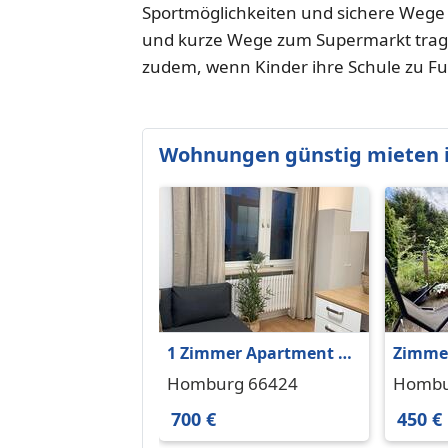
Sportmöglichkeiten und sichere Wege
und kurze Wege zum Supermarkt trage
zudem, wenn Kinder ihre Schule zu F
Wohnungen günstig mieten 
1 Zimmer Apartment zu
Zimmer
vermieten
großem
Homburg 66424
Hombu
Minute
700 €
450 €