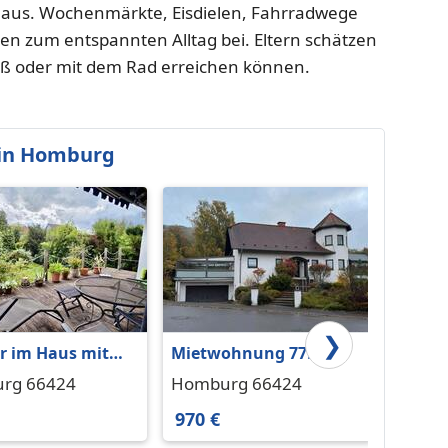
 aus. Wochenmärkte, Eisdielen, Fahrradwege
n zum entspannten Alltag bei. Eltern schätzen
uß oder mit dem Rad erreichen können.
in Homburg
❯
 im Haus mit
Mietwohnung 77m²
Neu re
 Garten – 5
3ZKB in Homburg
Zimme
rg 66424
Homburg 66424
Hombu
n zur Uniklinik
Schwarzenbach mit
Hombu
970 €
620 €
Turmzimmer
vermi