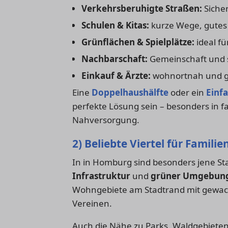
Verkehrsberuhigte Straßen:
Sicher
Schulen & Kitas:
kurze Wege, gutes
Grünflächen & Spielplätze:
ideal f
Nachbarschaft:
Gemeinschaft und s
Einkauf & Ärzte:
wohnortnah und gu
Eine
Doppelhaushälfte
oder ein
Einf
perfekte Lösung sein – besonders in fa
Nahversorgung.
2) Beliebte Viertel für Familie
In in Homburg sind besonders jene Sta
Infrastruktur
und
grüner Umgebun
Wohngebiete am Stadtrand mit gewac
Vereinen.
Auch die Nähe zu Parks, Waldgebieten