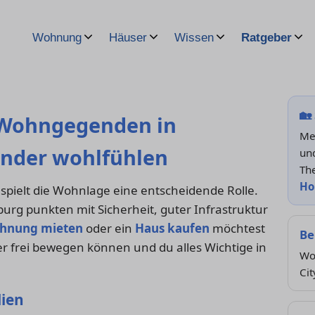
Wohnung
Häuser
Wissen
Ratgeber
🏡
 Wohngegenden in
Me
inder wohlfühlen
und
Th
Ho
spielt die Wohnlage eine entscheidende Rolle.
burg punkten mit Sicherheit, guter Infrastruktur
hnung mieten
oder ein
Haus kaufen
möchtest
Be
ier frei bewegen können und du alles Wichtige in
Wo
Cit
lien