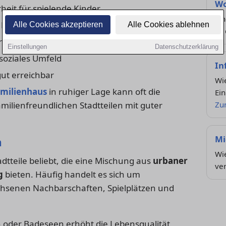
Wo
heit für spielende Kinder
Fi
 Betreuungsangebot
Alle Cookies akzeptieren
Alle Cookies ablehnen
zu 
ür Freizeit und Begegnung
Einstellungen
Datenschutzerklärung
oziales Umfeld
In
t erreichbar
Wie
amilienhaus
in ruhiger Lage kann oft die
Ein
milienfreundlichen Stadtteilen mit guter
Zu
Mi
n
Wie
dtteile beliebt, die eine Mischung aus
urbaner
ve
g
bieten. Häufig handelt es sich um
hsenen Nachbarschaften, Spielplätzen und
 oder Badeseen erhöht die Lebensqualität