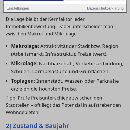
1) Lage: der wichtigste Preisfaktor
Einstellungen
Datenschutzerklärung
Die Lage bleibt der Kernfaktor jeder
Immobilienbewertung. Dabei unterscheidet man
zwischen Makro- und Mikrolage:
Makrolage:
Attraktivität der Stadt bzw. Region
(Arbeitsmarkt, Infrastruktur, Freizeitwert).
Mikrolage:
Nachbarschaft, Verkehrsanbindung,
Schulen, Lärmbelastung und Grünflächen.
Toplagen:
Innenstadt, Wasser- oder Parknähe
erzielen die höchsten Preise.
Tipp: Prüfe Preisunterschiede zwischen den
Stadtteilen – oft liegt das Potenzial in aufstrebenden
Wohngebieten.
2) Zustand & Baujahr