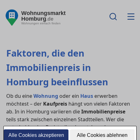
Wohnungsmarkt
Homburg
.de
Wohnungen einfach finden
Faktoren, die den
Immobilienpreis in
Homburg beeinflussen
Ob du eine
Wohnung
oder ein
Haus
erwerben
möchtest – der
Kaufpreis
hängt von vielen Faktoren
ab. In in Homburg variieren die
Immobilienpreise
teils stark zwischen einzelnen Stadtteilen. Wer die
entscheidenden Preistreiber kennt, kann besser
verhandeln und den Markt realistisch einschätzen.
Alle Cookies akzeptieren
Alle Cookies ablehnen