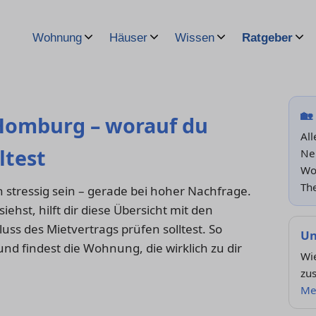
Wohnung
Häuser
Wissen
Ratgeber
🏡
Homburg – worauf du
Al
ltest
Ne
Wo
Th
tressig sein – gerade bei hoher Nachfrage.
ehst, hilft dir diese Übersicht mit den
luss des Mietvertrags prüfen solltest. So
Un
d findest die Wohnung, die wirklich zu dir
Wi
zu
Me