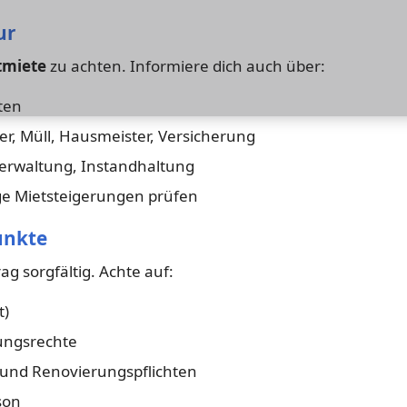
ur
tmiete
zu achten. Informiere dich auch über:
ten
r, Müll, Hausmeister, Versicherung
Verwaltung, Instandhaltung
e Mietsteigerungen prüfen
unkte
ag sorgfältig. Achte auf:
t)
ungsrechte
 und Renovierungspflichten
son