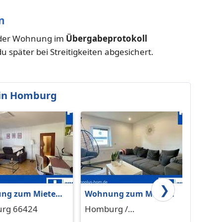
n
nd der Wohnung im
Übergabeprotokoll
du später bei Streitigkeiten abgesichert.
in Homburg
❯
ng zum Mieten
Wohnung zum Mieten
1 Zim
burg 690 € 74 m²
in Homburg
vermi
rg 66424
Homburg /
Hombu
Schwarzenacker 620 €