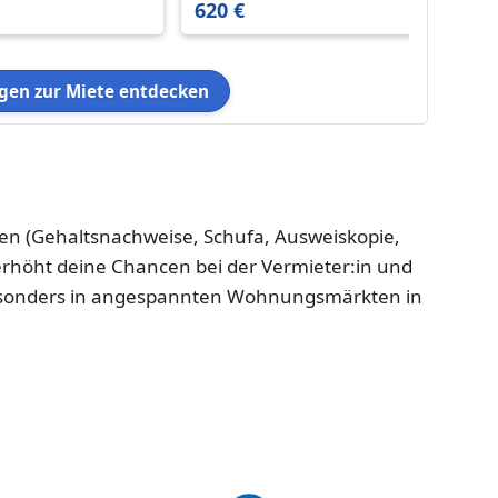
Schwarzenacker 66424
620 €
700 €
67 m²
en zur Miete entdecken
gen (Gehaltsnachweise, Schufa, Ausweiskopie,
 erhöht deine Chancen bei der Vermieter:in und
– besonders in angespannten Wohnungsmärkten in