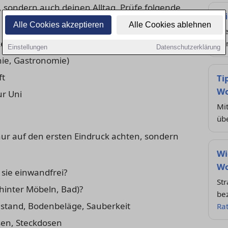
, sondern auch deinen Alltag. Prüfe folgende
Mi
Alle Cookies akzeptieren
Alle Cookies ablehnen
Die
iten, Schulen und Freizeitangebote
ge
Einstellungen
Datenschutzerklärung
nie, Gastronomie)
ft
Ti
Wo
ur Uni
Mit
üb
 nur auf den ersten Eindruck achten, sondern
Wi
Wo
sie einwandfrei?
Str
hinter Möbeln, Bad)?
be
tand, Bodenbeläge, Sauberkeit
Ra
sen, Steckdosen