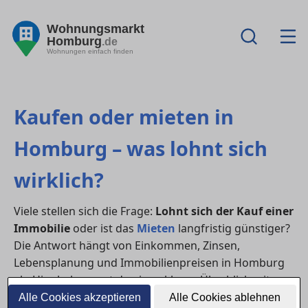
Wohnungsmarkt
Homburg
.de
Wohnungen einfach finden
Kaufen oder mieten in
Homburg – was lohnt sich
wirklich?
Viele stellen sich die Frage:
Lohnt sich der Kauf einer
Immobilie
oder ist das
Mieten
langfristig günstiger?
Die Antwort hängt von Einkommen, Zinsen,
Lebensplanung und Immobilienpreisen in Homburg
ab. Hier bekommst du einen klaren Überblick mit
Praxisbeispielen, Vor- und Nachteilen sowie
Alle Cookies akzeptieren
Alle Cookies ablehnen